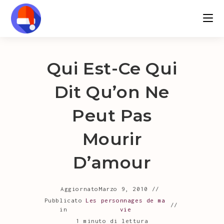
Salta
al
contenuto
Qui Est-Ce Qui
Dit Qu’on Ne
Peut Pas
Mourir
D’amour
Aggiornato
Marzo 9, 2010
Pubblicato
Les personnages de ma
in
vie
1 minuto di lettura