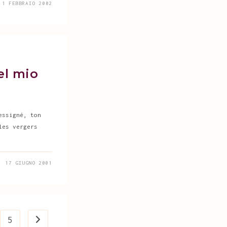
1 FEBBRAIO 2002
el mio
essigné, ton
les vergers
17 GIUGNO 2001
5
Vai alla pagina successiva