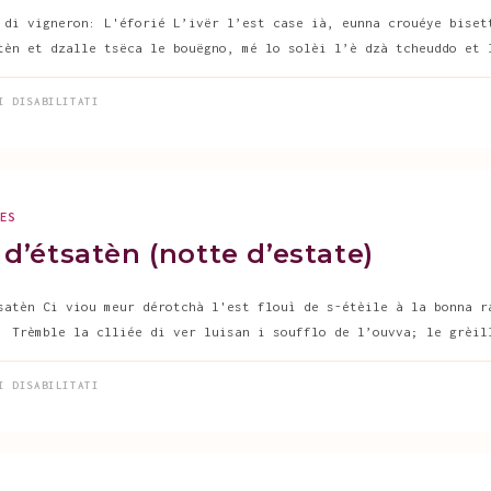
 di vigneron: L'éforié L’ivër l’est case ià, eunna crouéye biset
tèn et dzalle tsëca le bouëgno, mé lo solèi l’è dzà tcheuddo et 
SU
I DISABILITATI
LE
SÈISON
DI
VIGNERON:
L’ÉFORIÉ
(LE
STAGIONI
DEL
GES
VIGNAIOLO:
LA
d’étsatèn (notte d’estate)
PRIMAVERA)
satèn Ci viou meur dérotchà l'est flouì de s-étèile à la bonna r
. Trèmble la clliée di ver luisan i soufflo de l’ouvva; le grèil
SU
I DISABILITATI
NËËT
D’ÉTSATÈN
(NOTTE
D’ESTATE)