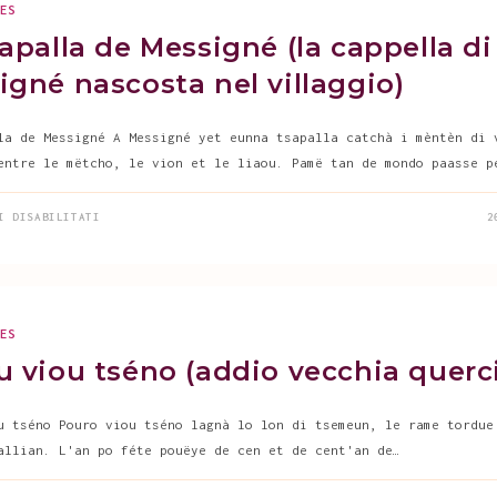
GES
apalla de Messigné (la cappella di
igné nascosta nel villaggio)
la de Messigné A Messigné yet eunna tsapalla catchà i mèntèn di 
entre le mëtcho, le vion et le liaou. Pamë tan de mondo paasse p
SU
I DISABILITATI
2
LA
TSAPALLA
DE
MESSIGNÉ
(LA
CAPPELLA
DI
MESSIGNÉ
GES
NASCOSTA
NEL
u viou tséno (addio vecchia querc
VILLAGGIO)
u tséno Pouro viou tséno lagnà lo lon di tsemeun, le rame tordue
allian. L'an po féte pouëye de cen et de cent'an de…