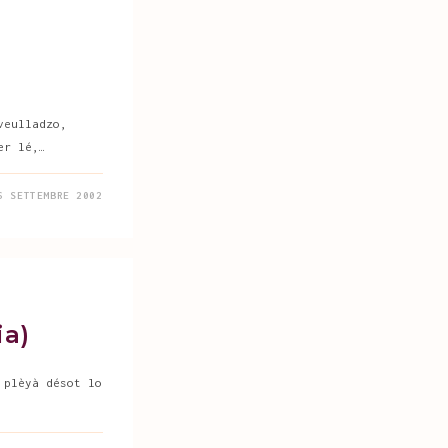
veulladzo,
er lé,…
6 SETTEMBRE 2002
ia)
 plèyà désot lo