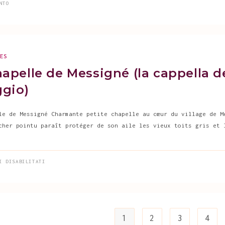
NTO
GES
hapelle de Messigné (la cappella d
ggio)
le de Messigné Charmante petite chapelle au cœur du village de M
cher pointu paraît protéger de son aile les vieux toits gris et 
SU
I DISABILITATI
LA
CHAPELLE
DE
MESSIGNÉ
(LA
CAPPELLA
DEL
MIO
1
2
3
4
VILLAGGIO)