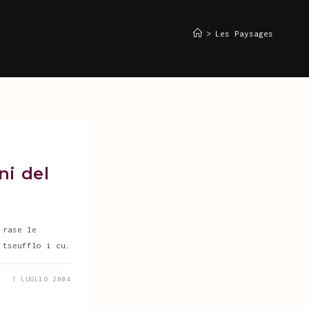
>
Les Paysages
ni del
 rase le
 tseufflo i cu…
1 LUGLIO 2004