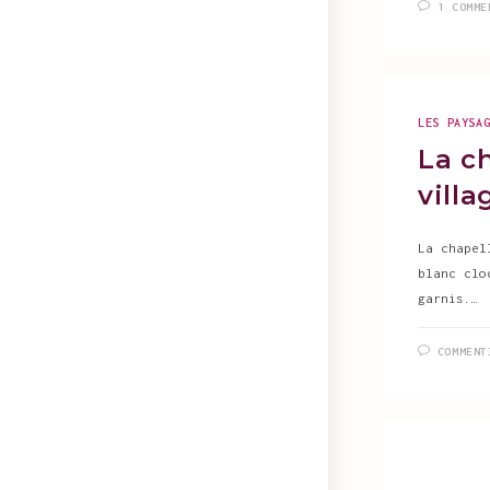
1 COMME
LES PAYSA
La c
villa
La chapel
blanc clo
garnis.…
COMMENT