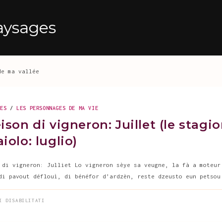
aysages
de ma vallée
GES
/
LES PERSONNAGES DE MA VIE
ison di vigneron: Juillet (le stagio
iolo: luglio)
 di vigneron: Julliet Lo vigneron sèye sa veugne, la fà a moteur
di pavout déflouì, di bénéfor d’ardzèn, reste dzeusto eun petsou
SU
I DISABILITATI
LE
SÈISON
DI