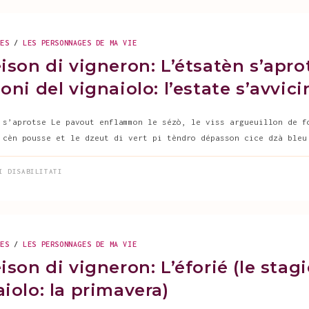
VIGNERON:
JUILLET
(LE
STAGIONI
DEL
GES
/
LES PERSONNAGES DE MA VIE
VIGNAIOLO:
LUGLIO)
ison di vigneron: L’étsatèn s’aprot
oni del vignaiolo: l’estate s’avvici
 s’aprotse Le pavout enflammon le sézò, le viss argueuillon de f
 cèn pousse et le dzeut di vert pi tèndro dépasson cice dzà bleu
SU
I DISABILITATI
LE
SÈISON
DI
VIGNERON:
L’ÉTSATÈN
S’APROTSE
(LE
STAGIONI
GES
/
LES PERSONNAGES DE MA VIE
DEL
VIGNAIOLO:
ison di vigneron: L’éforié (le stag
L’ESTATE
S’AVVICINA)
iolo: la primavera)