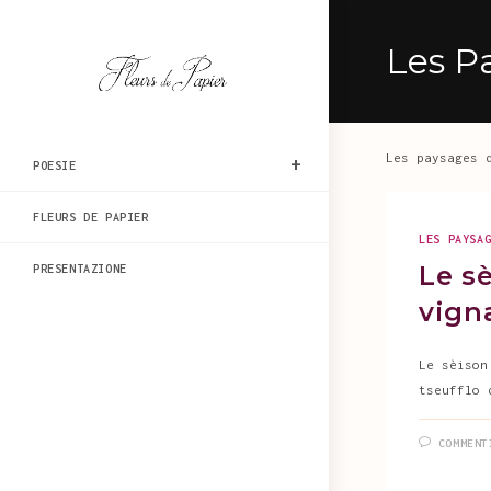
Salta
al
Les P
contenuto
Les paysages 
POESIE
FLEURS DE PAPIER
LES PAYSA
Le sè
PRESENTAZIONE
vigna
Le sèison
tseufflo 
COMMENT