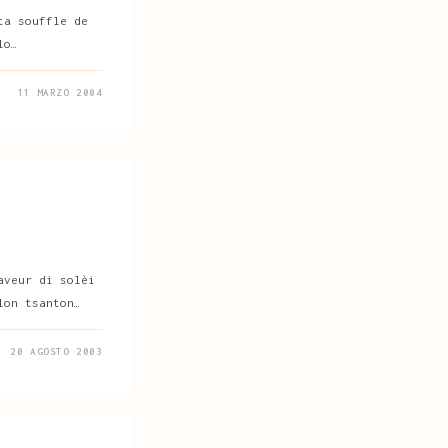
ta souffle de
lo…
11 MARZO 2004
aveur di solèi
lon tsanton…
20 AGOSTO 2003