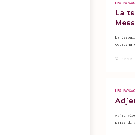
LES PAYSA
La ts
Mess
La tsapal
coueugnà 
COMMENT
LES PAYSA
Adje
Adjeu vio
peiss di 