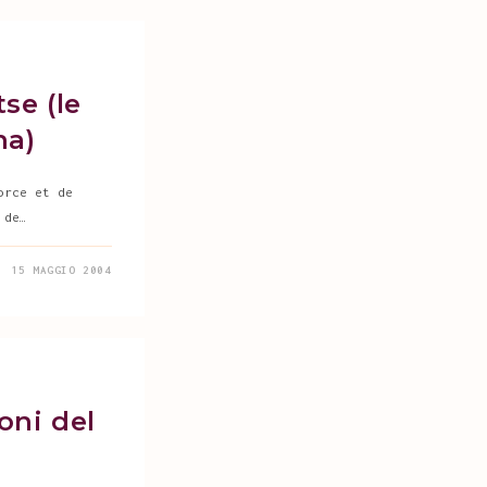
se (le
na)
orce et de
 de…
15 MAGGIO 2004
ioni del