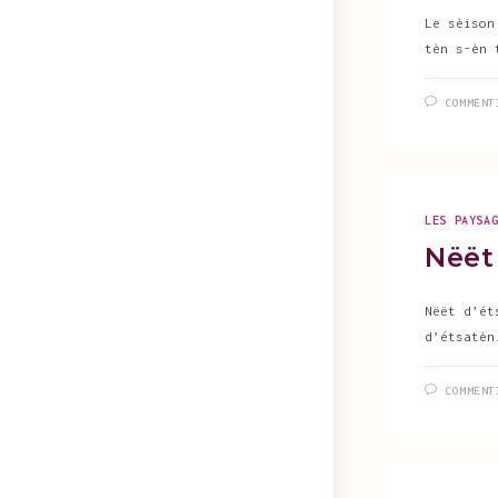
Le sèison
tèn s-èn 
COMMENT
LES PAYSA
Nëët 
Nëët d’ét
d’étsatèn
COMMENT