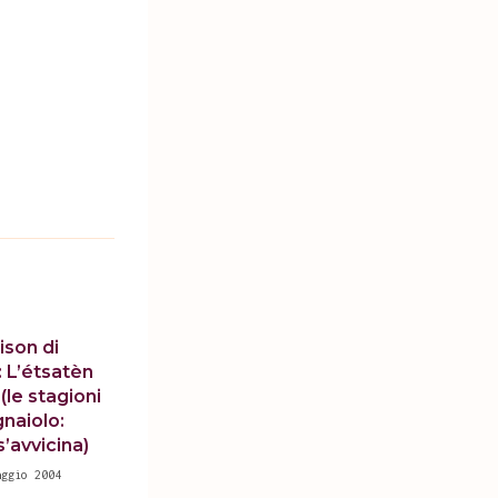
ison di
 L’étsatèn
(le stagioni
gnaiolo:
s’avvicina)
aggio 2004