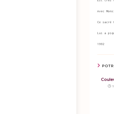
Est très 
Avec Mons
Ce sacré 
Lui a piq
1992
POTR
Coule
1