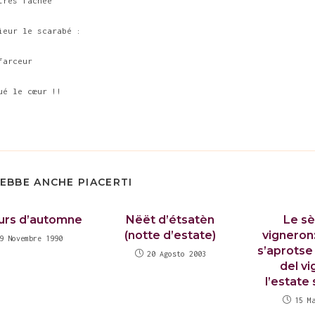
très fâchée
ieur le scarabé :
farceur
ué le cœur !!
EBBE ANCHE PIACERTI
urs d’automne
Nëët d’étsatèn
Le sè
(notte d’estate)
vigneron:
9 Novembre 1990
s’aprotse 
20 Agosto 2003
del vi
l’estate 
15 M