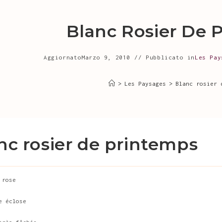
Blanc Rosier De 
Aggiornato
Marzo 9, 2010
Pubblicato in
Les Pay
>
Les Paysages
>
Blanc rosier 
nc rosier de printemps
 rose
e éclose