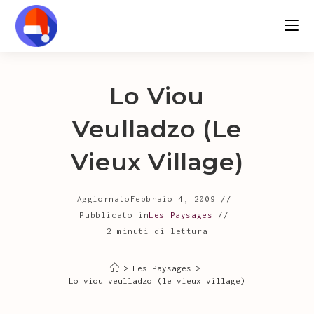
Salta
al
contenuto
Lo Viou
Veulladzo (le
Vieux Village)
Aggiornato
Febbraio 4, 2009
Pubblicato in
Les Paysages
2 minuti di lettura
>
Les Paysages
>
Lo viou veulladzo (le vieux village)