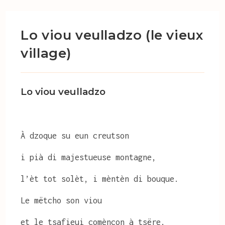
Lo viou veulladzo (le vieux
village)
Lo viou veulladzo
À dzoque su eun creutson
i pià di majestueuse montagne,
l’èt tot solèt, i mèntèn di bouque.
Le mëtcho son viou
et le tsafieui comènçon à tsëre.