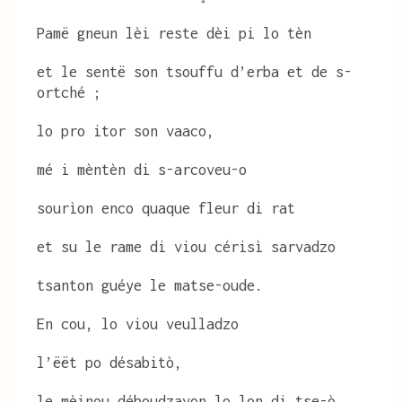
Pamë gneun lèi reste dèi pi lo tèn
et le sentë son tsouffu d’erba et de s-
ortché ;
lo pro itor son vaaco,
mé i mèntèn di s-arcoveu-o
sourìon enco quaque fleur di rat
et su le rame di viou cérisì sarvadzo
tsanton guéye le matse-oude.
En cou, lo viou veulladzo
l’ëët po désabitò,
le mèinou déboudzavon lo lon di tse-ò,