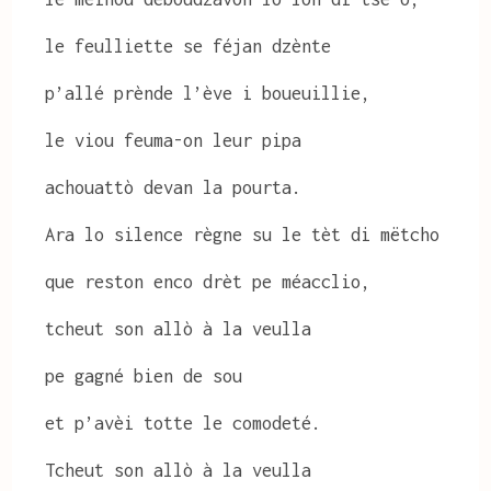
le feulliette se féjan dzènte
p’allé prènde l’ève i boueuillie,
le viou feuma-on leur pipa
achouattò devan la pourta.
Ara lo silence règne su le tèt di mëtcho
que reston enco drèt pe méacclio,
tcheut son allò à la veulla
pe gagné bien de sou
et p’avèi totte le comodeté.
Tcheut son allò à la veulla