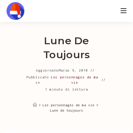
Salta
al
contenuto
Lune De
Toujours
Aggiornato
Marzo 9, 2010
Pubblicato
Les personnages de ma
in
vie
1 minuto di lettura
>
Les personnages de ma vie
>
Lune de toujours