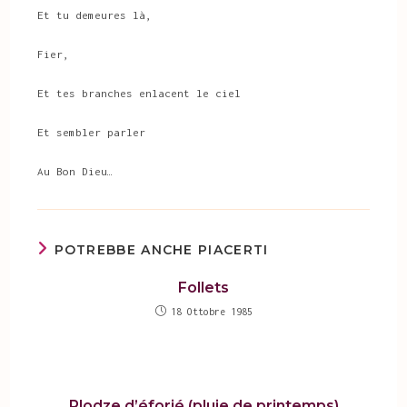
Et tu demeures là,
Fier,
Et tes branches enlacent le ciel
Et sembler parler
Au Bon Dieu…
POTREBBE ANCHE PIACERTI
Follets
18 Ottobre 1985
Plodze d’éforié (pluie de printemps)