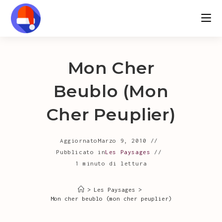
Salta
al
contenuto
Mon Cher
Beublo (mon
Cher Peuplier)
Aggiornato
Marzo 9, 2010
Pubblicato in
Les Paysages
1 minuto di lettura
>
Les Paysages
>
Mon cher beublo (mon cher peuplier)