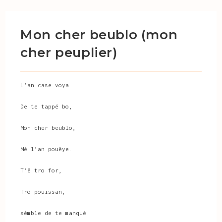
Mon cher beublo (mon
cher peuplier)
L’an case voya
De te tappé bo,
Mon cher beublo,
Mé l’an pouëye.
T’ë tro for,
Tro pouissan,
sèmble de te manqué