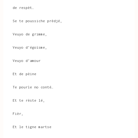
de respèt…
Se te poussiche prèdjé,
Veuyo de grimme,
Veuyo d’égoïsme,
Veuyo d’amour
Et de pèine
Te pourìe no conté…
Et te rèste lé,
Fièr,
Et le tigne martse