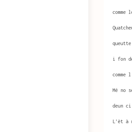
comme l
Quatche
queutte
i fon d
comme l
Mé no s
deun ci
L’èt à 