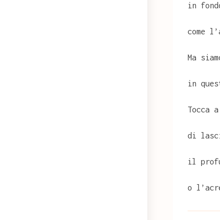
in fond
come l’
Ma siam
in ques
Tocca a
di lasc
il prof
o l’acr