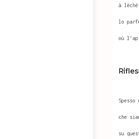
à lèché
lo parf
où l’ap
Rifle
Spesso 
che sia
su ques