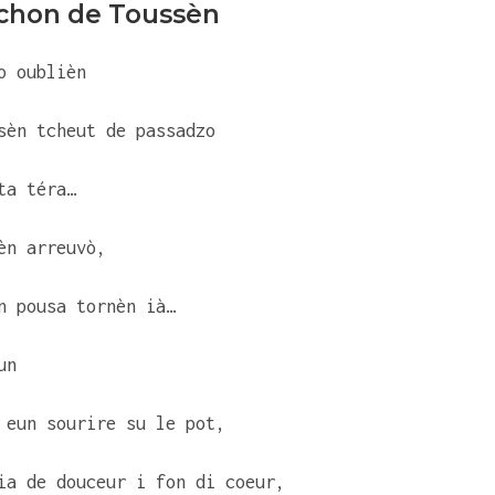
èchon de Toussèn
o oublièn
sèn tcheut de passadzo
ta téra…
èn arreuvò,
n pousa tornèn ià…
un
 eun sourire su le pot,
ia de douceur i fon di coeur,