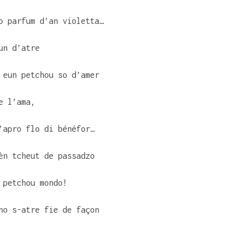
o parfum d’an violetta…
un d’atre
 eun petchou so d’amer
e l’ama,
’apro flo di bénéfor…
èn tcheut de passadzo
 petchou mondo!
no s-atre fie de façon