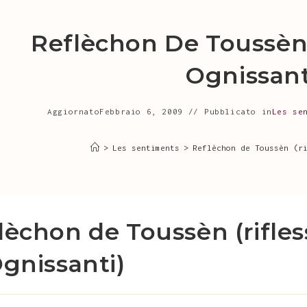
Reflèchon De Toussèn (
Ognissant
Aggiornato
Febbraio 6, 2009
Pubblicato in
Les se
>
Les sentiments
>
Reflèchon de Toussèn (r
lèchon de Toussèn (rifles
Ognissanti)