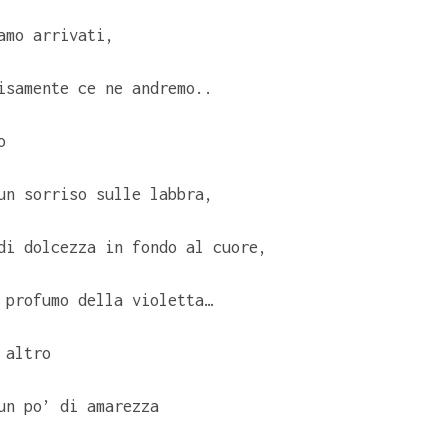
amo arrivati,
isamente ce ne andremo..
o
un sorriso sulle labbra,
di dolcezza in fondo al cuore,
 profumo della violetta…
 altro
un po’ di amarezza