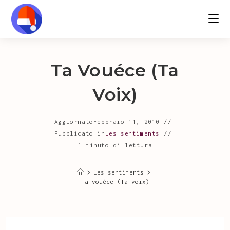
Salta
al
contenuto
Ta Vouéce (Ta
Voix)
Aggiornato
Febbraio 11, 2010
Pubblicato in
Les sentiments
1 minuto di lettura
>
Les sentiments
>
Ta vouéce (Ta voix)