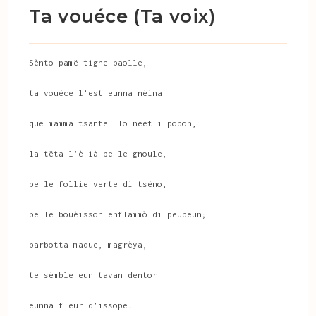
Ta vouéce (Ta voix)
Sènto pamë tigne paolle,
ta vouéce l’est eunna nèina
que mamma tsante lo nëët i popon,
la tëta l’è ià pe le gnoule,
pe le follie verte di tséno,
pe le bouèisson enflammò di peupeun;
barbotta maque, magrèya,
te sèmble eun tavan dentor
eunna fleur d’issope…