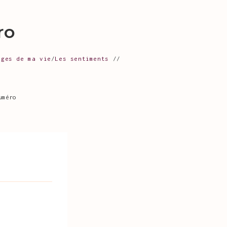
ro
ages de ma vie
/
Les sentiments
uméro