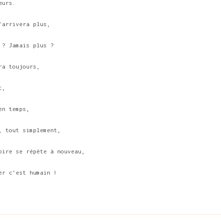
œurs.
’arrivera plus,
 ? Jamais plus ?
ra toujours,
t,
en temps,
, tout simplement,
oire se répète à nouveau,
er c’est humain !