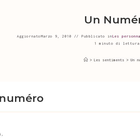
Un Numé
Aggiornato
Marzo 9, 2010
Pubblicato in
Les personn
1 minuto di lettura
>
Les sentiments
>
Un n
 numéro
i,