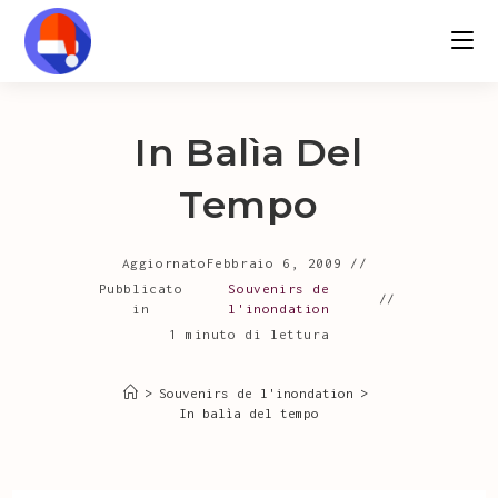
Salta
al
contenuto
In Balìa Del
Tempo
Aggiornato
Febbraio 6, 2009
Pubblicato
Souvenirs de
in
l'inondation
1 minuto di lettura
>
Souvenirs de l'inondation
>
In balìa del tempo