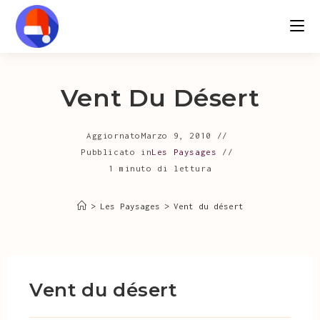
Salta
al
contenuto
Vent Du Désert
Aggiornato
Marzo 9, 2010
Pubblicato in
Les Paysages
1 minuto di lettura
>
Les Paysages
>
Vent du désert
Vent du désert