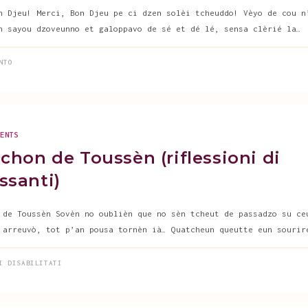
n Djeu! Merci, Bon Djeu pe ci dzen solèi tcheuddo! Vèyo de cou n
n sayou dzoveunno et galoppavo de sé et dé lé, sensa clèrié la…
NTO
MENTS
chon de Toussèn (riflessioni di
ssanti)
 de Toussèn Sovèn no oublièn que no sèn tcheut de passadzo su ce
 arreuvò, tot p’an pousa tornèn ià… Quatcheun queutte eun sourir
SU
I DISABILITATI
REFLÈCHON
DE
TOUSSÈN
(RIFLESSIONI
DI