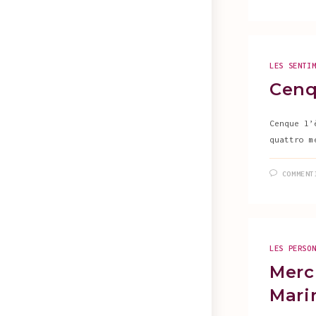
LES SENTI
Cenq
Cenque l’
quattro m
COMMENT
LES PERSO
Merci
Mari