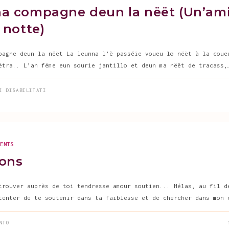
a compagne deun la nëët (Un’am
 notte)
pagne deun la nëët La leunna l’è passéie voueu lo nëët à la coue
ëtra.. L’an féme eun sourie jantillo et deun ma nëët de tracass,
SU
I DISABILITATI
EUNNA
COMPAGNE
DEUN
LA
NËËT
(UN’AMICA
NELLA
NOTTE)
MENTS
ions
trouver auprès de toi tendresse amour soutien... Hélas, au fil d
tenter de te soutenir dans ta faiblesse et de chercher dans mon 
NTO