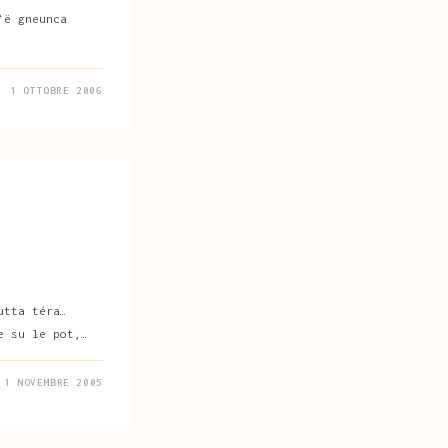
’ë gneunca
1 OTTOBRE 2006
utta téra…
e su le pot,…
1 NOVEMBRE 2005