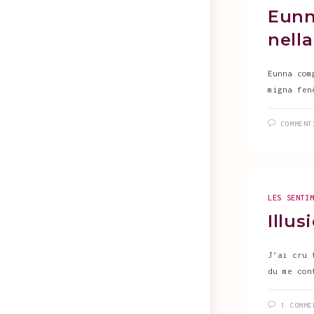
Eunn
nella
Eunna com
migna fen
COMMENT
LES SENTI
Illus
J’ai cru 
du me con
1 COMME