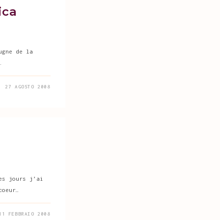
ica
ugne de la
…
27 AGOSTO 2008
es jours j’ai
coeur…
11 FEBBRAIO 2008