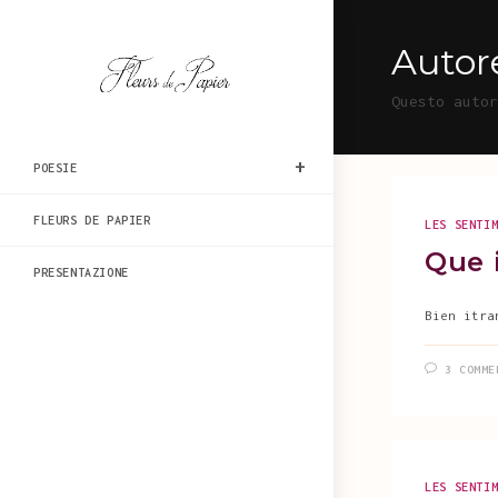
Salta
al
Autor
contenuto
Questo auto
POESIE
FLEURS DE PAPIER
LES SENTI
Que i
PRESENTAZIONE
Bien itra
3 COMME
LES SENTI