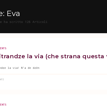
e:
Eva
re ha scritto 128 Articoli
MENTS
trandze la via (che strana questa 
ndze la via! N’a de dzèn
NTI
MENTS