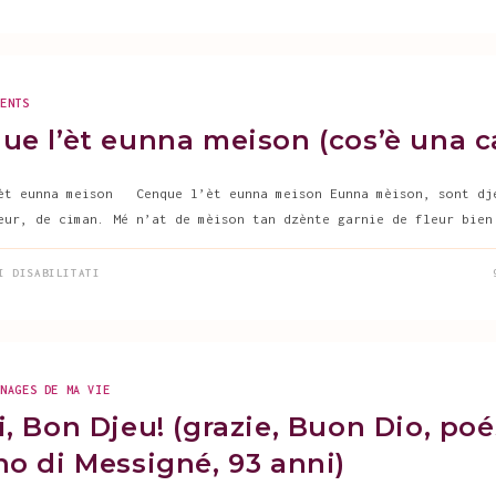
MENTS
ue l’èt eunna meison (cos’è una c
èt eunna meison Cenque l’èt eunna meison Eunna mèison, sont dj
eur, de ciman. Mé n’at de mèison tan dzènte garnie de fleur bien
SU
I DISABILITATI
CENQUE
L’ÈT
EUNNA
MEISON
(COS’È
UNA
CASA)
NNAGES DE MA VIE
, Bon Djeu! (grazie, Buon Dio, poé
no di Messigné, 93 anni)