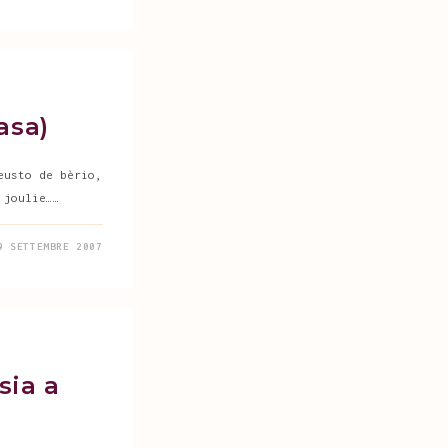
asa)
eusto de bèrio,
 joulie……
9 SETTEMBRE 2007
sia a